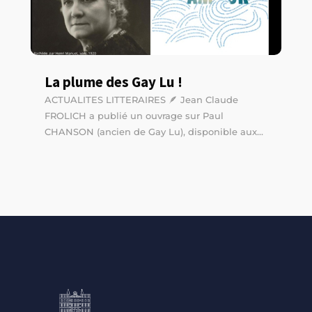
La plume des Gay Lu !
ACTUALITES LITTERAIRES 🪶 Jean Claude
FROLICH a publié un ouvrage sur Paul
CHANSON (ancien de Gay Lu), disponible aux...