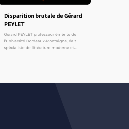
Disparition brutale de Gérard
PEYLET
Gérard PEYLET professeur émérite de
l’université Bordeaux-Montaigne, éait
spécialiste de littérature moderne et...