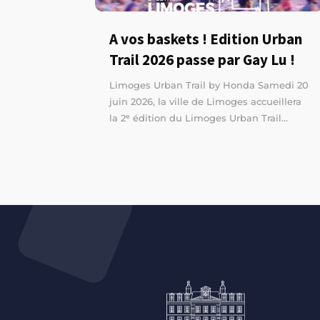
A vos baskets ! Edition Urban
Trail 2026 passe par Gay Lu !
Limoges Urban Trail by Honda Samedi 20
juin 2026, la ville de Limoges accueillera
la 2ᵉ édition du Limoges Urban Trail...