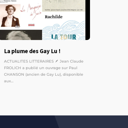
La plume des Gay Lu !
ACTUALITES LITTERAIRES 🪶 Jean Claude
FROLICH a publié un ouvrage sur Paul
CHANSON (ancien de Gay Lu), disponible
aux...