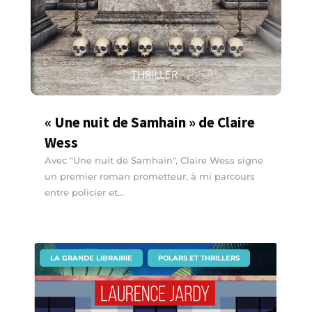
« Une nuit de Samhain » de Claire
Wess
Avec "Une nuit de Samhain", Claire Wess signe
un premier roman prometteur, à mi parcours
entre policier et...
|
,
LA GRANDE LIBRAIRIE
POLARS ET THRILLERS