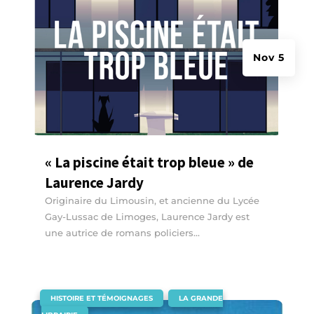
Nov 5
« La piscine était trop bleue » de
Laurence Jardy
Originaire du Limousin, et ancienne du Lycée
Gay-Lussac de Limoges, Laurence Jardy est
une autrice de romans policiers...
|
,
HISTOIRE ET TÉMOIGNAGES
LA GRANDE