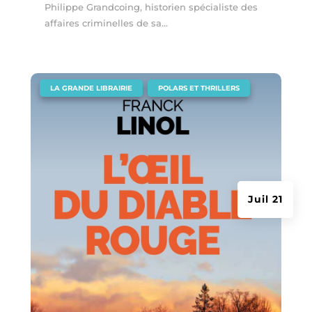
Philippe Grandcoing, historien spécialiste des
affaires criminelles de sa...
|
,
LA GRANDE LIBRAIRIE
POLARS ET THRILLERS
Juil 21