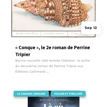
Sep 12
« Conque », le 2e roman de Perrine
Tripier
Bonne nouvelle côté rentrée littéraire : la sortie
du deuxième roman de Perrine Tripier aux
Éditions Gallimard :...
|
,
LA GRANDE LIBRAIRIE
POLARS ET THRILLERS