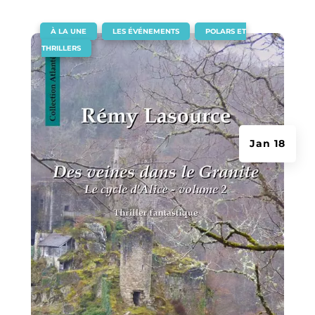
|
,
,
À LA UNE
LES ÉVÉNEMENTS
POLARS ET
THRILLERS
Jan 18