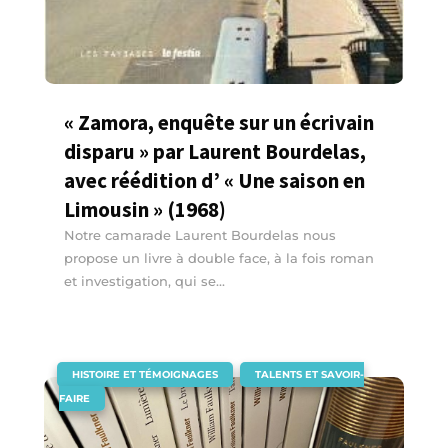
« Zamora, enquête sur un écrivain
disparu » par Laurent Bourdelas,
avec réédition d’ « Une saison en
Limousin » (1968)
Notre camarade Laurent Bourdelas nous
propose un livre à double face, à la fois roman
et investigation, qui se...
|
,
HISTOIRE ET TÉMOIGNAGES
TALENTS ET SAVOIR-
FAIRE