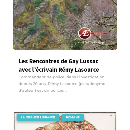
Les Rencontres de Gay Lussac
avec l’écrivain Rémy Lasource
Commandant de police, dans l’investigation
depuis 20 ans, Rémy Lasource (pseudonyme
d'auteur) est un policier...
|
,
LA GRANDE LIBRAIRIE
ROMANS