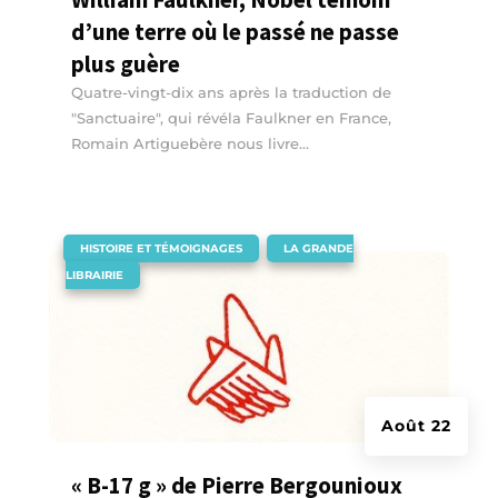
d’une terre où le passé ne passe
plus guère
Quatre-vingt-dix ans après la traduction de
"Sanctuaire", qui révéla Faulkner en France,
Romain Artiguebère nous livre...
|
,
HISTOIRE ET TÉMOIGNAGES
LA GRANDE
LIBRAIRIE
Août 22
« B-17 g » de Pierre Bergounioux