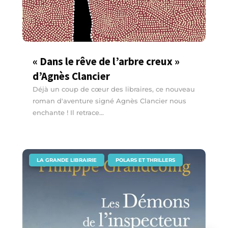
« Dans le rêve de l’arbre creux »
d’Agnès Clancier
Déjà un coup de cœur des libraires, ce nouveau
roman d'aventure signé Agnès Clancier nous
enchante ! Il retrace...
|
,
LA GRANDE LIBRAIRIE
POLARS ET THRILLERS