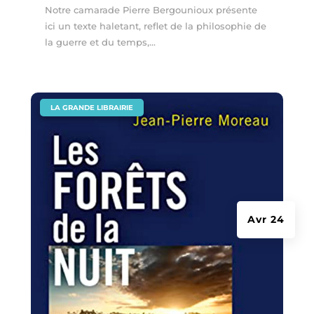
Notre camarade Pierre Bergounioux présente
ici un texte haletant, reflet de la philosophie de
la guerre et du temps,...
|
LA GRANDE LIBRAIRIE
Avr 24