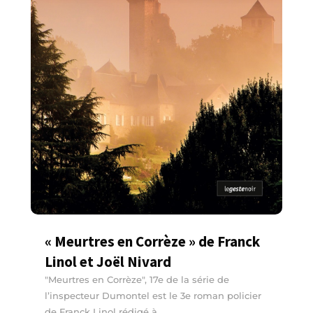
« Meurtres en Corrèze » de Franck
Linol et Joël Nivard
"Meurtres en Corrèze", 17e de la série de
l’inspecteur Dumontel est le 3e roman policier
de Franck Linol rédigé à...