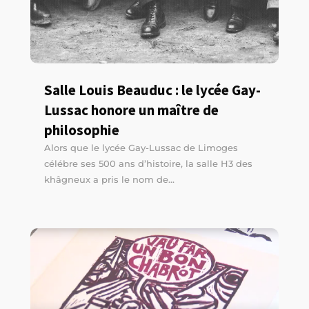
Salle Louis Beauduc : le lycée Gay-
Lussac honore un maître de
philosophie
Alors que le lycée Gay-Lussac de Limoges
célébre ses 500 ans d’histoire, la salle H3 des
khâgneux a pris le nom de...